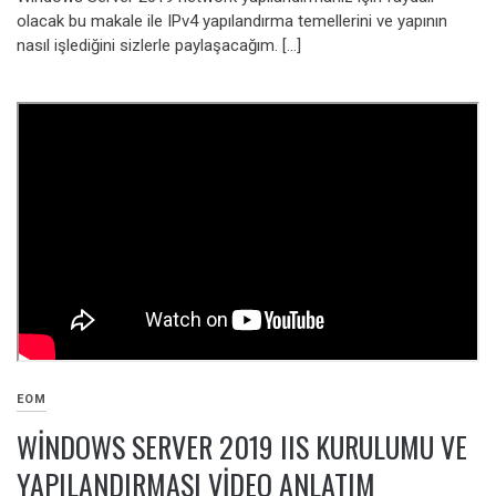
olacak bu makale ile IPv4 yapılandırma temellerini ve yapının
nasıl işlediğini sizlerle paylaşacağım. […]
EOM
WINDOWS SERVER 2019 IIS KURULUMU VE
YAPILANDIRMASI VIDEO ANLATIM