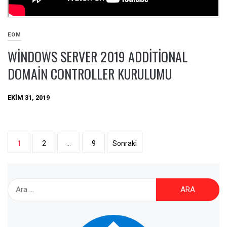
EOM
WINDOWS SERVER 2019 ADDITIONAL
DOMAIN CONTROLLER KURULUMU
EKIM 31, 2019
1
2
…
9
Sonraki
Yazı
dolaşımı
Arama: