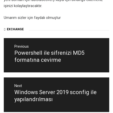
işinizi kolaylaştıracaktır.
Umarım sizler için faydalı olmuştur
EXCHANGE
Yazı
Previous
dolaşımı
Powershell ile sifrenizi MD5
Previous
post:
formatına cevirme
Next
Windows Server 2019 sconfig ile
Next
post:
yapılandrılması