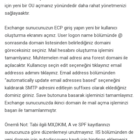
için yeni bir OU açmanız yönündedir daha rahat yönetmenizi
sağlayaaktır.
Exchange sunucunuzun ECP giriş yapın yeni bir kullanıcı
oluşturma ekranını açınız. User logon name bölümünde @
sonrasında domain listesinden belirlediğiniz domaini
göreceksiniz seçiniz. Mail hesabını oluşturma işlemini
tamamlyanız. Muhtemelen mail adresi ana forest domaini ile
açılacaktır. Kullanıcıyı seçin edit seçeneğini tıklayınız email
addresss adımını tıklayınız. Email address bölümünden
“automatically update email adresses based” seçeneğini
kaldırarak SMTP adresini editleyin suffixes olarak eklediğiniz
dominiz giriniz. Save butonuna basarak işleminizi tamamlayınız.
Exchange sunucunuzda ikinci domain ile mail açma işleminzi
başarı ile tamamlanmıştır.
Önemli Not: Tabi ilgili MX,DKIM, A ve SPF kayıtlarınızı
sunucunuza göre düzenlemeyi unutmayınız. IIS bölümünden de
yeni domain için autodiscovery kaydı için bindings eklemeniz