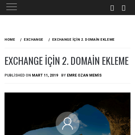
Skip
to
HOME
EXCHANGE
EXCHANGE IÇIN 2. DOMAIN EKLEME
content
EXCHANGE IÇIN 2. DOMAIN EKLEME
PUBLISHED ON
MART 11, 2019
BY
EMRE OZAN MEMIS