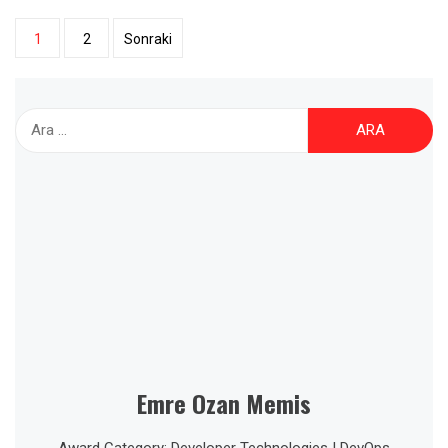
1
2
Sonraki
Yazı
dolaşımı
Arama:
Emre Ozan Memis