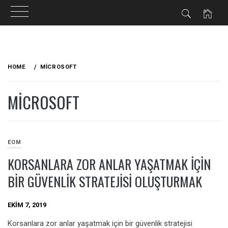
Skip
to
HOME
MICROSOFT
content
MICROSOFT
EOM
KORSANLARA ZOR ANLAR YAŞATMAK IÇIN
BIR GÜVENLIK STRATEJISI OLUŞTURMAK
EKIM 7, 2019
Korsanlara zor anlar yaşatmak için bir güvenlik stratejisi